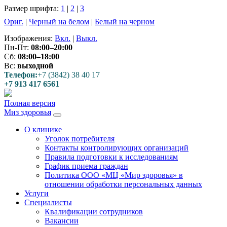
Размер шрифта:
1
|
2
|
3
Ориг.
|
Черный на белом
|
Белый на черном
Изображения:
Вкл.
|
Выкл.
Пн-Пт:
08:00–20:00
Сб:
08:00–18:00
Вс:
выходной
Телефон:
+7 (3842) 38 40 17
+7 913 417 6561
Полная версия
Миз здоровья
О клинике
Уголок потребителя
Контакты контролирующих организаций
Правила подготовки к исследованиям
График приема граждан
Политика ООО «МЦ «Мир здоровья» в
отношении обработки персональных данных
Услуги
Специалисты
Квалификации сотрудников
Вакансии